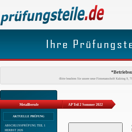
*Betriebsu
-Bitte beachten Sie unsere neue Firmenanschrift Kaliring 9
Metallberufe
AP Teil 2 Sommer 2022
AKTUELLE PRÜFUNG
ABSCHLUSSPRÜFUNG TEIL 1
HERBST 2026