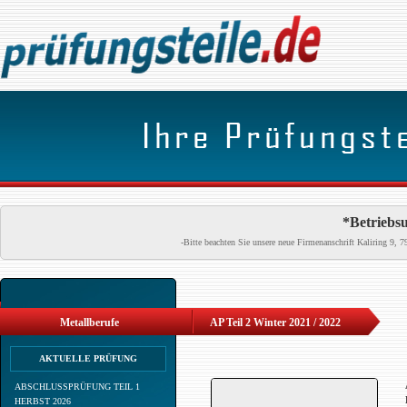
*Betriebsu
-Bitte beachten Sie unsere neue Firmenanschrift Kaliring 9
Metallberufe
AP Teil 2 Winter 2021 / 2022
AKTUELLE PRÜFUNG
ABSCHLUSSPRÜFUNG TEIL 1
HERBST 2026