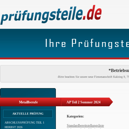
*Betriebsu
-Bitte beachten Sie unsere neue Firmenanschrift Kaliring 9
Metallberufe
AP Teil 2 Sommer 2024
AKTUELLE PRÜFUNG
Kategorien:
ABSCHLUSSPRÜFUNG TEIL 1
Standardbereitstellungsliste
HERBST 2026