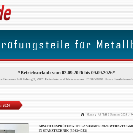
*Betriebsurlaub vom 02.09.2026 bis 09.09.2026*
neue Firmenanschrift Kaliring 9, 79423 Heitersheim und Telefonnummer: 07634/508180. Unsere Emailadressen b
r 2024
Home
AP Teil 2 Sommer 2024
W
ABSCHLUSSPRÜFUNG TEIL 2 SOMMER 2024 WERKZEUGM
IN STANZTECHNIK (3963/4053)