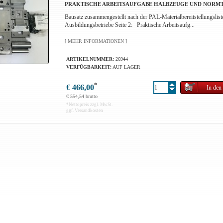
PRAKTISCHE ARBEITSAUFGABE HALBZEUGE UND NORMT
Bausatz zusammengestellt nach der PAL-Materialbereitstellungslist
Ausbildungsbetriebe Seite 2: Praktische Arbeitsaufg...
[ MEHR INFORMATIONEN ]
ARTIKELNUMMER:
26944
VERFÜGBARKEIT:
AUF LAGER
*
€ 466,00
€ 554,54 brutto
*
Nettopreis zzgl. MwSt.
ggf. Versandkosten