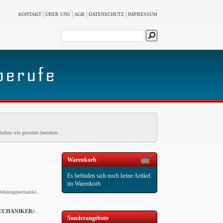
|
|
|
|
KONTAKT
ÜBER UNS
AGB
DATENSCHUTZ
IMPRESSUM
leiben wie gewohnt bestehen-
Warenkorb
Es befinden sich noch keine Artikel
im Warenkorb
erkzeugmechanike...
ECHANIKER/-
Sonderangebote