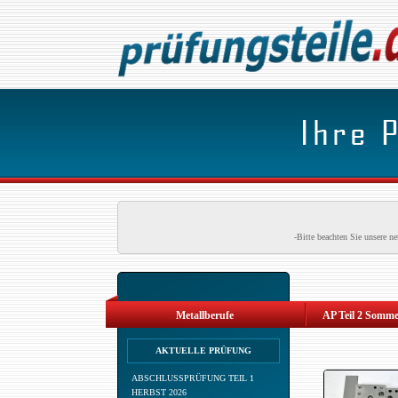
-Bitte beachten Sie unsere 
Metallberufe
AP Teil 2 Somme
AKTUELLE PRÜFUNG
ABSCHLUSSPRÜFUNG TEIL 1
HERBST 2026