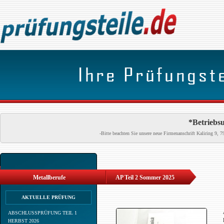
*Betriebsu
-Bitte beachten Sie unsere neue Firmenanschrift Kaliring 9
Metallberufe
AP Teil 2 Sommer 2025
AKTUELLE PRÜFUNG
ABSCHLUSSPRÜFUNG TEIL 1
HERBST 2026