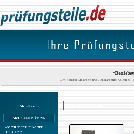
*Betriebsu
-Bitte beachten Sie unsere neue Firmenanschrift Kaliring 9
Metallberufe
AP Teil 2 Sommer 2025
AKTUELLE PRÜFUNG
ABSCHLUSSPRÜFUNG TEIL 1
HERBST 2026