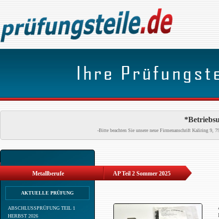
*Betriebsu
-Bitte beachten Sie unsere neue Firmenanschrift Kaliring 9
Metallberufe
AP Teil 2 Sommer 2025
AKTUELLE PRÜFUNG
ABSCHLUSSPRÜFUNG TEIL 1
HERBST 2026