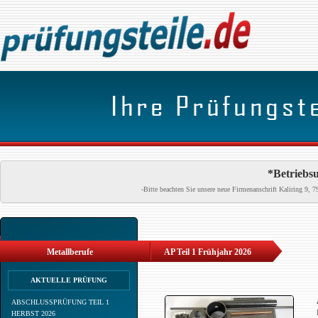
*Betriebsu
-Bitte beachten Sie unsere neue Firmenanschrift Kaliring 9
Metallberufe
AP Teil 1 Frühjahr 2026
AKTUELLE PRÜFUNG
ABSCHLUSSPRÜFUNG TEIL 1
HERBST 2026