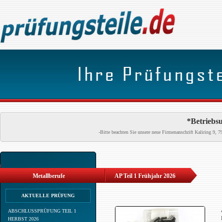
*Betriebsu
-Bitte beachten Sie unsere neue Firmenanschrift Kaliring 9
Metallberufe
AP Teil 1 Frühjahr 2026
AKTUELLE PRÜFUNG
ABSCHLUSSPRÜFUNG TEIL 1
HERBST 2026