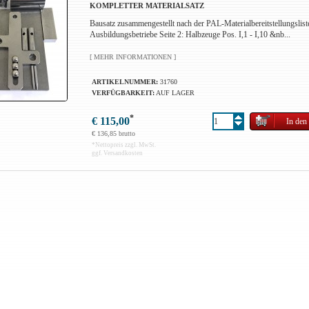
KOMPLETTER MATERIALSATZ
Bausatz zusammengestellt nach der PAL-Materialbereitstellungslist
Ausbildungsbetriebe Seite 2: Halbzeuge Pos. I,1 - I,10 &nb...
[ MEHR INFORMATIONEN ]
ARTIKELNUMMER:
31760
VERFÜGBARKEIT:
AUF LAGER
*
€ 115,00
€ 136,85 brutto
*
Nettopreis zzgl. MwSt.
ggf. Versandkosten