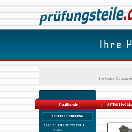
-Bitte beachten Sie unsere 
Metallberufe
AP Teil 1 Frühj
AKTUELLE PRÜFUNG
ABSCHLUSSPRÜFUNG TEIL 1
HERBST 2026