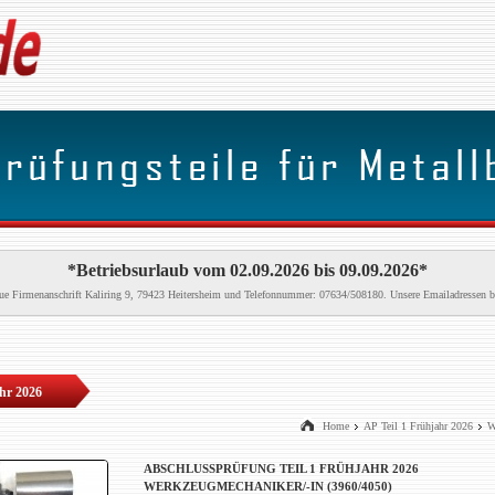
*Betriebsurlaub vom 02.09.2026 bis 09.09.2026*
neue Firmenanschrift Kaliring 9, 79423 Heitersheim und Telefonnummer: 07634/508180. Unsere Emailadressen b
ahr 2026
Home
AP Teil 1 Frühjahr 2026
W
ABSCHLUSSPRÜFUNG TEIL 1 FRÜHJAHR 2026
WERKZEUGMECHANIKER/-IN (3960/4050)