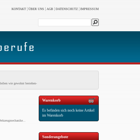
|
|
|
|
KONTAKT
ÜBER UNS
AGB
DATENSCHUTZ
IMPRESSUM
leiben wie gewohnt bestehen-
Warenkorb
Es befinden sich noch keine Artikel
im Warenkorb
erkzeugmechanike...
Sonderangebote