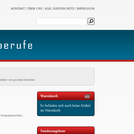
|
|
|
|
KONTAKT
ÜBER UNS
AGB
DATENSCHUTZ
IMPRESSUM
leiben wie gewohnt bestehen-
Warenkorb
Es befinden sich noch keine Artikel
im Warenkorb
Fertigungsmechani...
Sonderangebote