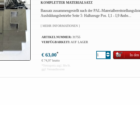
KOMPLETTER MATERIALSATZ
Bausatz zusammengestellt nach der PAL-Materialbereitstellungslist
Ausbildungsbetriebe Seite 5: Halbzeuge Pos. I,1 - I,9 &nbs...
[ MEHR INFORMATIONEN ]
ARTIKELNUMMER:
31755
VERFÜGBARKEIT:
AUF LAGER
*
€ 63,00
€ 74,97 brutto
*
Nettopreis zzgl. MwSt.
ggf. Versandkosten