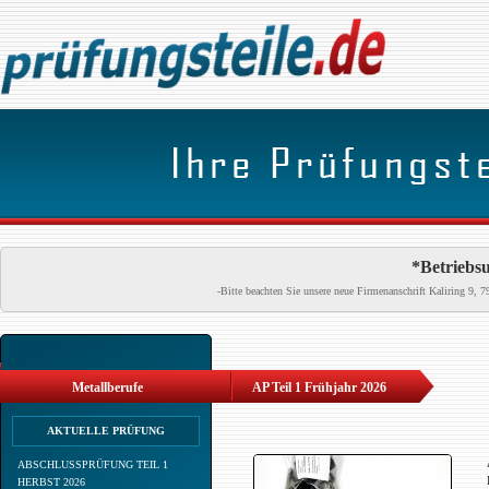
*Betriebsu
-Bitte beachten Sie unsere neue Firmenanschrift Kaliring 9
Metallberufe
AP Teil 1 Frühjahr 2026
AKTUELLE PRÜFUNG
ABSCHLUSSPRÜFUNG TEIL 1
HERBST 2026