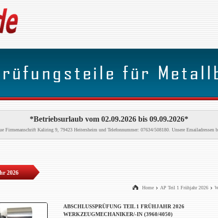
*Betriebsurlaub vom 02.09.2026 bis 09.09.2026*
neue Firmenanschrift Kaliring 9, 79423 Heitersheim und Telefonnummer: 07634/508180. Unsere Emailadressen b
ahr 2026
Home
AP Teil 1 Frühjahr 2026
W
ABSCHLUSSPRÜFUNG TEIL 1 FRÜHJAHR 2026
WERKZEUGMECHANIKER/-IN (3960/4050)