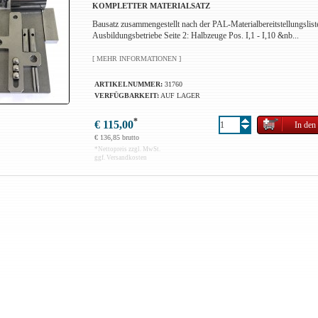
KOMPLETTER MATERIALSATZ
Bausatz zusammengestellt nach der PAL-Materialbereitstellungslist
Ausbildungsbetriebe Seite 2: Halbzeuge Pos. I,1 - I,10 &nb...
[ MEHR INFORMATIONEN ]
ARTIKELNUMMER:
31760
VERFÜGBARKEIT:
AUF LAGER
*
€ 115,00
€ 136,85 brutto
*
Nettopreis zzgl. MwSt.
ggf. Versandkosten