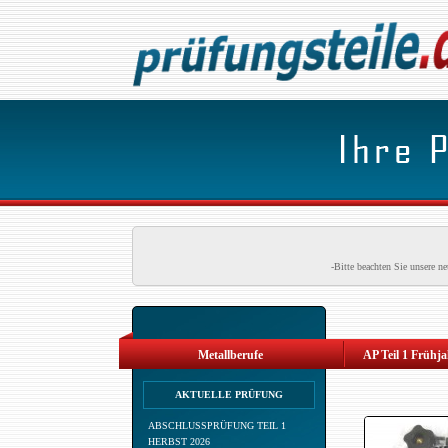
-Bitte beachten Sie unsere 
Metallberufe
AP Teil 1 Frühj
AKTUELLE PRÜFUNG
ABSCHLUSSPRÜFUNG TEIL 1
HERBST 2026