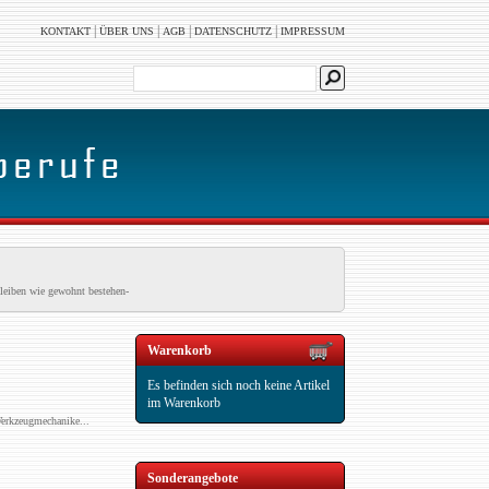
|
|
|
|
KONTAKT
ÜBER UNS
AGB
DATENSCHUTZ
IMPRESSUM
leiben wie gewohnt bestehen-
Warenkorb
Es befinden sich noch keine Artikel
im Warenkorb
erkzeugmechanike...
Sonderangebote