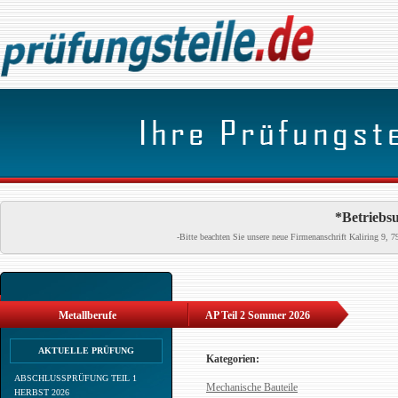
*Betriebsu
-Bitte beachten Sie unsere neue Firmenanschrift Kaliring 9
Metallberufe
AP Teil 2 Sommer 2026
AKTUELLE PRÜFUNG
Kategorien:
ABSCHLUSSPRÜFUNG TEIL 1
Mechanische Bauteile
HERBST 2026