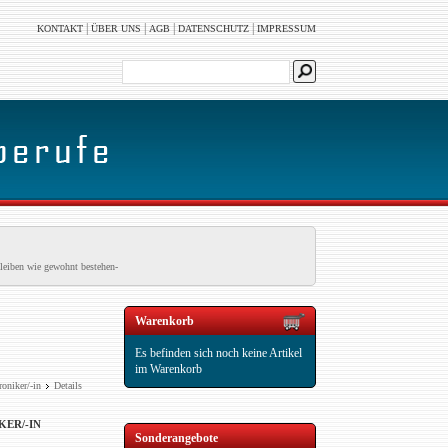
|
|
|
|
KONTAKT
ÜBER UNS
AGB
DATENSCHUTZ
IMPRESSUM
leiben wie gewohnt bestehen-
Warenkorb
Es befinden sich noch keine Artikel
im Warenkorb
oniker/-in
Details
KER/-IN
Sonderangebote