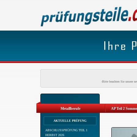
-Bitte beachten Sie unsere 
Metallberufe
AP Teil 2 Somme
AKTUELLE PRÜFUNG
ABSCHLUSSPRÜFUNG TEIL 1
HERBST 2026