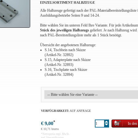
EINZELSORTIMENT HALBZEUGE
Alle Halbzeuge gefertigt nach der PAL-Materialbereitstellungsliste 
Ausbildungsbetriebe Seiten 9 und 14-24.
Bitte wählen Sie im unteren Feld Ihre Variante. Für jede Artikeln
Stück des jeweiligen Halbzeugs
geliefert. Je nach Halbzeug wird
nach PAL-Bereitstellungsliste mehr als 1 Stück benötigt.
Übersicht der angebotenen Halbzeuge:
S.14, Tischbein nach Skizze
(Artikel-Nr. 32892)
S.15, Adapterplatte nach Skizze
(Artikel-Nr. 32893)
S.16, Tischplatte nach Skizze
(Artikel-Nr. 32894)
VERFÜGBARKEIT:
AUF ANFRAGE
*
€ 9,00
€ 10,71 brutto
*
Nettopreis zzgl. MwSt.
ggf. Versandkosten