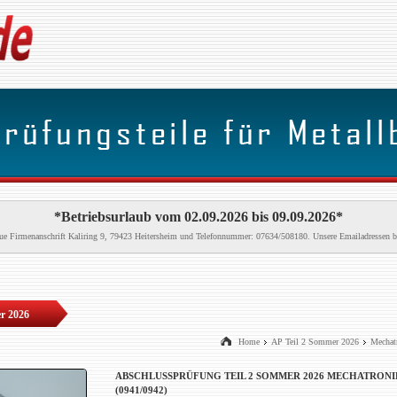
*Betriebsurlaub vom 02.09.2026 bis 09.09.2026*
neue Firmenanschrift Kaliring 9, 79423 Heitersheim und Telefonnummer: 07634/508180. Unsere Emailadressen b
r 2026
Home
AP Teil 2 Sommer 2026
Mechatr
ABSCHLUSSPRÜFUNG TEIL 2 SOMMER 2026 MECHATRONI
(0941/0942)