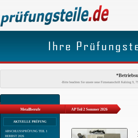
*Betriebsu
-Bitte beachten Sie unsere neue Firmenanschrift Kaliring 9
Metallberufe
AP Teil 2 Sommer 2026
AKTUELLE PRÜFUNG
ABSCHLUSSPRÜFUNG TEIL 1
HERBST 2026