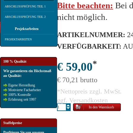
Bitte beachten:
Bei d
ABSCHLUSSPRÜFUNG TEIL 1
nicht möglich.
ABSCHLUSSPRÜFUNG TEIL 2
Projektarbeiten
ARTIKELNUMMER:
2
PROJEKTARBEITEN
VERFÜGBARKEIT:
AU
*
100 % Qualität
€ 59,00
Wir garantieren ein Höchstmaß
an Qualität:
€ 70,21 brutto
Eigene Herstellung
*
Nettopreis zzgl. MwSt.
Motivierte Facharbeiter
100% Kontrolle
ggf. Versandkosten
Erfahrung seit 1997
Staffelpreise
Profitieren Sie von unseren