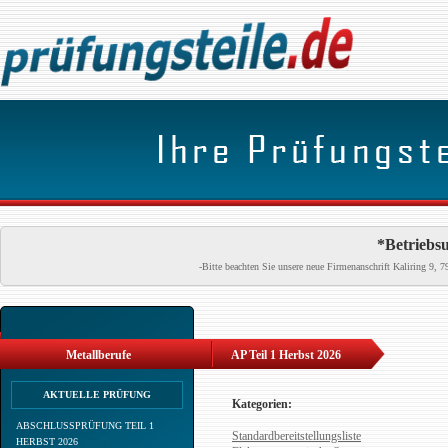
*Betriebsu
-Bitte beachten Sie unsere neue Firmenanschrift Kaliring 9
Metallberufe
AP Teil 1 Herbst 2026
AKTUELLE PRÜFUNG
Kategorien:
ABSCHLUSSPRÜFUNG TEIL 1
Standardbereitstellungsliste
HERBST 2026