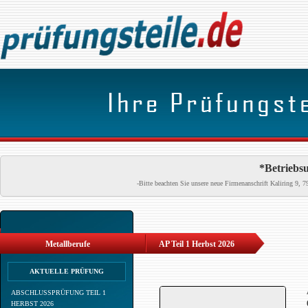
*Betriebsu
-Bitte beachten Sie unsere neue Firmenanschrift Kaliring 9
Metallberufe
AP Teil 1 Herbst 2026
AKTUELLE PRÜFUNG
ABSCHLUSSPRÜFUNG TEIL 1
HERBST 2026