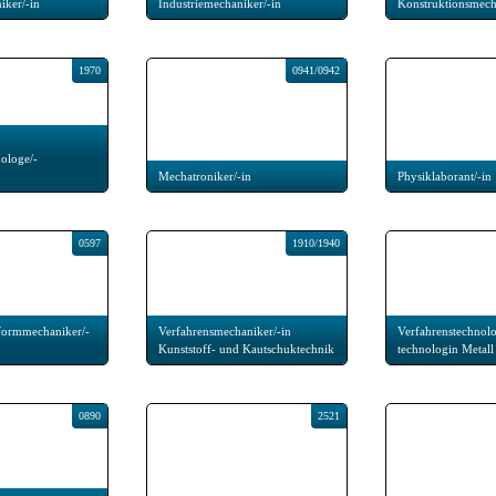
iker/-in
Industriemechaniker/-in
Konstruktionsmech
1970
0941/0942
ologe/-
Mechatroniker/-in
Physiklaborant/-in
0597
1910/1940
formmechaniker/-
Verfahrensmechaniker/-in
Verfahrenstechnolo
Kunststoff- und Kautschuktechnik
technologin Metall
0890
2521