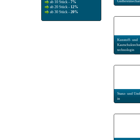
Gießereimechan
ab 10 Stück -
7%
ab 20 Stück -
12%
ab 30 Stück -
20%
Kunstoff- und
Kautschuktechn
technologin
Stanz- und Um
in