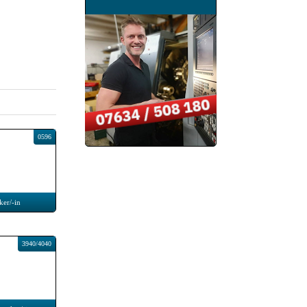
0596
ker/-in
3940/4040