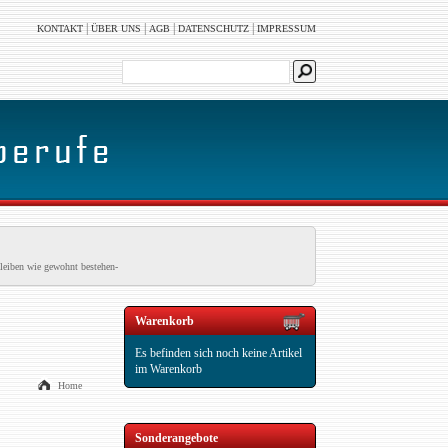
|
|
|
|
KONTAKT
ÜBER UNS
AGB
DATENSCHUTZ
IMPRESSUM
leiben wie gewohnt bestehen-
Warenkorb
Es befinden sich noch keine Artikel
im Warenkorb
Home
Sonderangebote