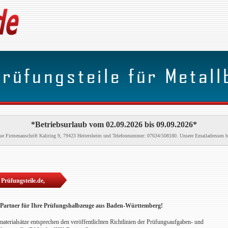
*Betriebsurlaub vom 02.09.2026 bis 09.09.2026*
neue Firmenanschrift Kaliring 9, 79423 Heitersheim und Telefonnummer: 07634/508180. Unsere Emailadressen b
Prüfungsteile.de,
e Partner für Ihre Prüfungshalbzeuge aus Baden-Württemberg!
terialsätze entsprechen den veröffentlichten Richtlinien der Prüfungsaufgaben- und