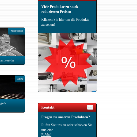
Viele Produkte zu stark
reduzierten Preisen
Klicken Sie hier um die Produkte
zu sehen!
3940/4040
aniker/-in
0890
ge/-
Kontakt
Fragen zu unseren Produkten?
Rufen Sie uns an oder schicken Sie
uns eine
E-Mail
!