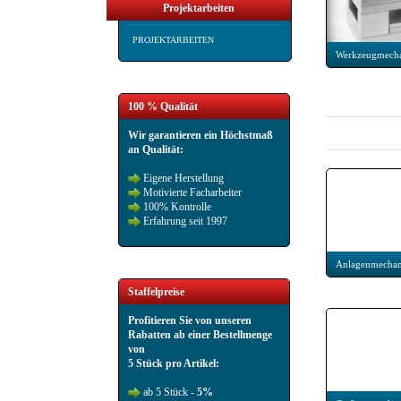
Projektarbeiten
PROJEKTARBEITEN
Werkzeugmecha
100 % Qualität
Wir garantieren ein Höchstmaß
an Qualität:
Eigene Herstellung
Motivierte Facharbeiter
100% Kontrolle
Erfahrung seit 1997
Anlagenmechani
Staffelpreise
Profitieren Sie von unseren
Rabatten ab einer Bestellmenge
von
5 Stück pro Artikel:
ab 5 Stück -
5%