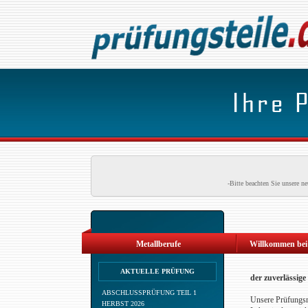
-Bitte beachten Sie unsere 
Metallberufe
Willkommen bei 
AKTUELLE PRÜFUNG
der zuverlässig
ABSCHLUSSPRÜFUNG TEIL 1
Unsere Prüfungsma
HERBST 2026