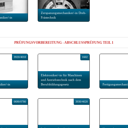
Zerspanungsmechaniker/-in Dreh-
niker/-in
Frästechnik
PRÜFUNGSVORBEREITUNG - ABSCHLUSSPRÜFUNG TEIL 1
3920/4010
1602
Elektroniker/-in für Maschinen
und Antriebstechnik nach dem
ker/-in
Berufsbildungsgesetz
Fertigungsmechani
0690/0780
3930/4020