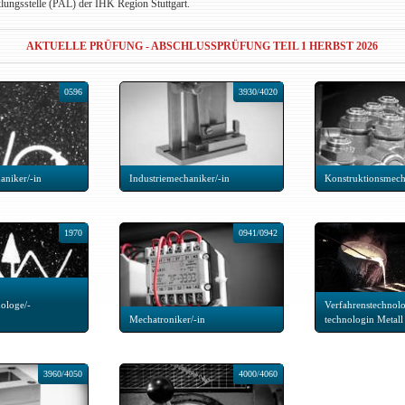
lungsstelle (PAL) der IHK Region Stuttgart.
AKTUELLE PRÜFUNG - ABSCHLUSSPRÜFUNG TEIL 1 HERBST 2026
0596
3930/4020
aniker/-in
Industriemechaniker/-in
Konstruktionsmech
1970
0941/0942
ologe/-
Verfahrenstechnolo
Mechatroniker/-in
technologin Metall
3960/4050
4000/4060