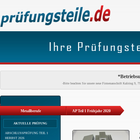
*Betriebsu
-Bitte beachten Sie unsere neue Firmenanschrift Kaliring 9
Metallberufe
AP Teil 1 Frühjahr 2020
AKTUELLE PRÜFUNG
ABSCHLUSSPRÜFUNG TEIL 1
HERBST 2026