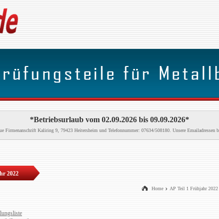
*Betriebsurlaub vom 02.09.2026 bis 09.09.2026*
neue Firmenanschrift Kaliring 9, 79423 Heitersheim und Telefonnummer: 07634/508180. Unsere Emailadressen b
ahr 2022
Home
AP Teil 1 Frühjahr 2022
lungsliste