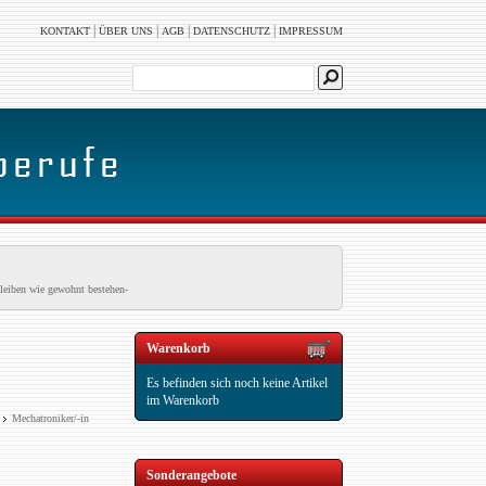
|
|
|
|
KONTAKT
ÜBER UNS
AGB
DATENSCHUTZ
IMPRESSUM
leiben wie gewohnt bestehen-
Warenkorb
Es befinden sich noch keine Artikel
im Warenkorb
Mechatroniker/-in
Sonderangebote