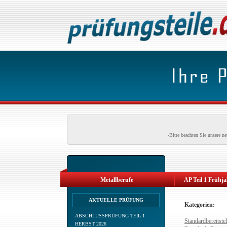
-Bitte beachten Sie unsere 
Metallberufe
AP Teil 1 Frühj
AKTUELLE PRÜFUNG
Kategorien:
ABSCHLUSSPRÜFUNG TEIL 1
Standardbereitstel
HERBST 2026