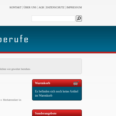
|
|
|
|
KONTAKT
ÜBER UNS
AGB
DATENSCHUTZ
IMPRESSUM
leiben wie gewohnt bestehen-
Warenkorb
Es befinden sich noch keine Artikel
im Warenkorb
Mechatroniker/-in
Sonderangebote