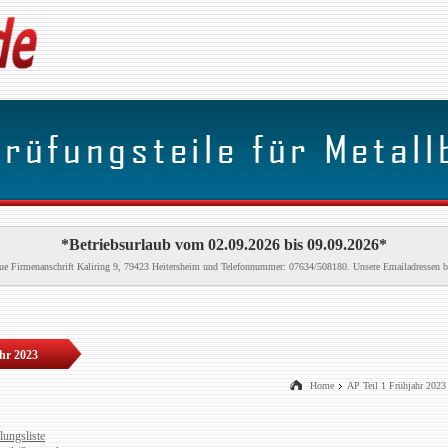
*Betriebsurlaub vom 02.09.2026 bis 09.09.2026*
neue Firmenanschrift Kaliring 9, 79423 Heitersheim und Telefonnummer: 07634/508180. Unsere Emailadressen b
ahr 2023
Home
AP Teil 1 Frühjahr 2023
lungsliste