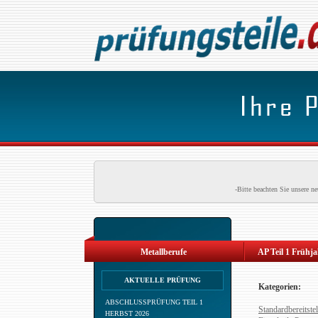
-Bitte beachten Sie unsere 
Metallberufe
AP Teil 1 Frühj
AKTUELLE PRÜFUNG
Kategorien:
ABSCHLUSSPRÜFUNG TEIL 1
Standardbereitstel
HERBST 2026