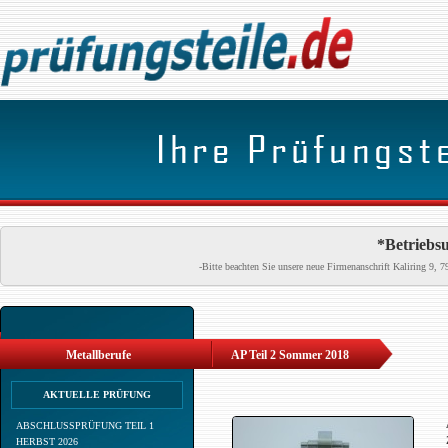
*Betriebsu
-Bitte beachten Sie unsere neue Firmenanschrift Kaliring 9
Metallberufe
AP Teil 2 Sommer 2018
AKTUELLE PRÜFUNG
ABSCHLUSSPRÜFUNG TEIL 1
HERBST 2026