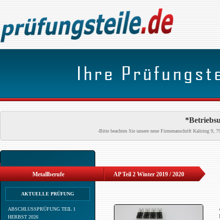
*Betriebsu
-Bitte beachten Sie unsere neue Firmenanschrift Kaliring 9
Metallberufe
AP Teil 2 Winter 2019 / 2020
AKTUELLE PRÜFUNG
ABSCHLUSSPRÜFUNG TEIL 1
HERBST 2026