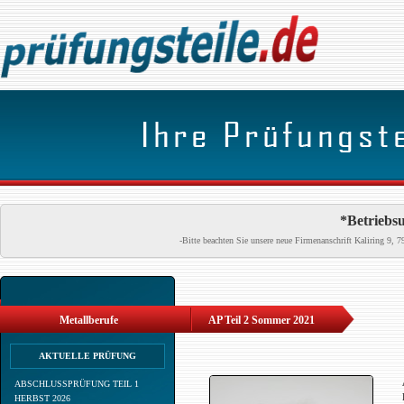
*Betriebsu
-Bitte beachten Sie unsere neue Firmenanschrift Kaliring 9
Metallberufe
AP Teil 2 Sommer 2021
AKTUELLE PRÜFUNG
ABSCHLUSSPRÜFUNG TEIL 1
HERBST 2026