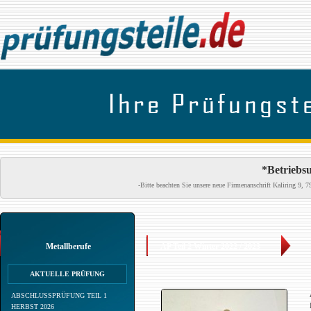
*Betriebsu
-Bitte beachten Sie unsere neue Firmenanschrift Kaliring 9
Metallberufe
AP Teil 2 Winter 2022 / 2023
AKTUELLE PRÜFUNG
ABSCHLUSSPRÜFUNG TEIL 1
HERBST 2026