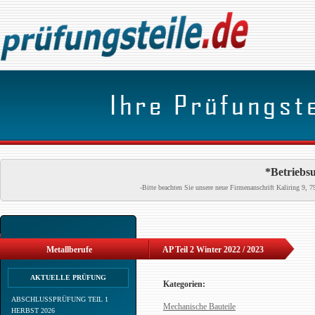
*Betriebsu
-Bitte beachten Sie unsere neue Firmenanschrift Kaliring 9
Metallberufe
AP Teil 2 Winter 2022 / 2023
AKTUELLE PRÜFUNG
Kategorien:
ABSCHLUSSPRÜFUNG TEIL 1
Mechanische Bauteile
HERBST 2026