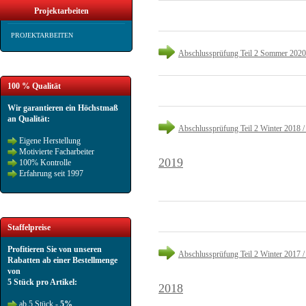
Projektarbeiten
PROJEKTARBEITEN
Abschlussprüfung Teil 2 Sommer 2020
100 % Qualität
Wir garantieren ein Höchstmaß
an Qualität:
Abschlussprüfung Teil 2 Winter 2018 /
Eigene Herstellung
Motivierte Facharbeiter
2019
100% Kontrolle
Erfahrung seit 1997
Staffelpreise
Profitieren Sie von unseren
Abschlussprüfung Teil 2 Winter 2017 /
Rabatten ab einer Bestellmenge
von
5 Stück pro Artikel:
2018
ab 5 Stück -
5%