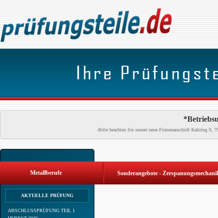
*Betriebsu
-Bitte beachten Sie unsere neue Firmenanschrift Kaliring 9
Metallberufe
Sonderangebote - Zerspanungsmechanik
AKTUELLE PRÜFUNG
ABSCHLUSSPRÜFUNG TEIL 1