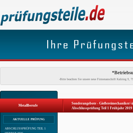
*Betriebsu
-Bitte beachten Sie unsere neue Firmenanschrift Kaliring 9
Sonderangebote - Gießereimechaniker/-i
Metallberufe
Abschlussprüfung Teil 1 Frühjahr 2019
AKTUELLE PRÜFUNG
ABSCHLUSSPRÜFUNG TEIL 1