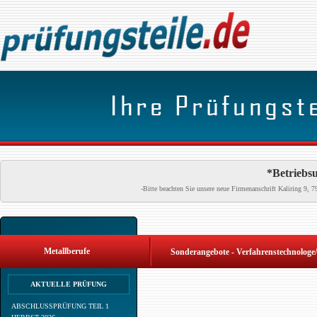
*Betriebsu
-Bitte beachten Sie unsere neue Firmenanschrift Kaliring 9
Metallberufe
Sonderangebote - Verfahrenstechnologe/
AKTUELLE PRÜFUNG
ABSCHLUSSPRÜFUNG TEIL 1