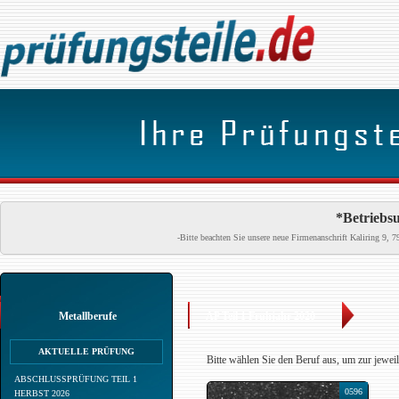
*Betriebsu
-Bitte beachten Sie unsere neue Firmenanschrift Kaliring 9
Metallberufe
AP Teil 1 Frühjahr 2020
AKTUELLE PRÜFUNG
Bitte wählen Sie den Beruf aus, um zur jewei
ABSCHLUSSPRÜFUNG TEIL 1
0596
HERBST 2026