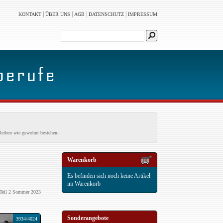
|
|
|
|
KONTAKT
ÜBER UNS
AGB
DATENSCHUTZ
IMPRESSUM
leiben wie gewohnt bestehen-
Warenkorb
Es befinden sich noch keine Artikel
im Warenkorb
Teil 2 Sommer 2023
Sonderangebote
3934/4024