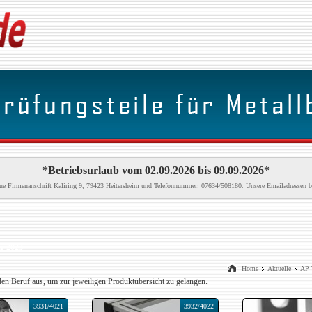
*Betriebsurlaub vom 02.09.2026 bis 09.09.2026*
neue Firmenanschrift Kaliring 9, 79423 Heitersheim und Telefonnummer: 07634/508180. Unsere Emailadressen b
r 2023
Home
Aktuelle
AP 
den Beruf aus, um zur jeweiligen Produktübersicht zu gelangen.
3931/4021
3932/4022