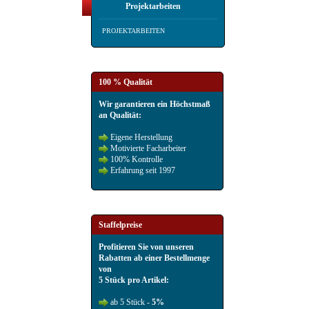
Projektarbeiten
PROJEKTARBEITEN
100 % Qualität
Wir garantieren ein Höchstmaß
an Qualität:
Eigene Herstellung
Motivierte Facharbeiter
100% Kontrolle
Erfahrung seit 1997
Staffelpreise
Profitieren Sie von unseren
Rabatten ab einer Bestellmenge
von
5 Stück pro Artikel:
ab 5 Stück -
5%