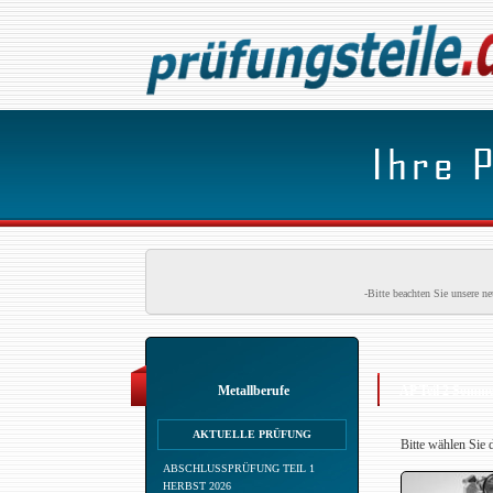
-Bitte beachten Sie unsere 
Metallberufe
AP Teil 2 Somme
AKTUELLE PRÜFUNG
Bitte wählen Sie 
ABSCHLUSSPRÜFUNG TEIL 1
HERBST 2026