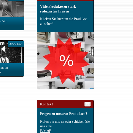
Viele Produkte zu stark
reduzierten Preisen
Klicken Sie hier um die Produkte
r/-in
zu sehen!
k
3964/4054
er/-in
ik
Kontakt
Fragen zu unseren Produkten?
Rufen Sie uns an oder schicken Sie
uns eine
E-Mail
!