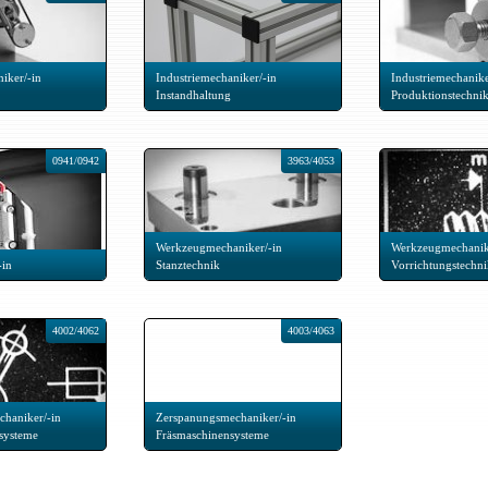
iker/-in
Industriemechaniker/-in
Industriemechanike
Instandhaltung
Produktionstechni
0941/0942
3963/4053
Werkzeugmechaniker/-in
Werkzeugmechanik
-in
Stanztechnik
Vorrichtungstechn
4002/4062
4003/4063
haniker/-in
Zerspanungsmechaniker/-in
systeme
Fräsmaschinensysteme