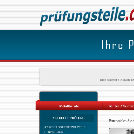
-Bitte beachten Sie unsere 
Metallberufe
AP Teil 2 Winter
AKTUELLE PRÜFUNG
Bitte wählen Sie 
ABSCHLUSSPRÜFUNG TEIL 1
HERBST 2026