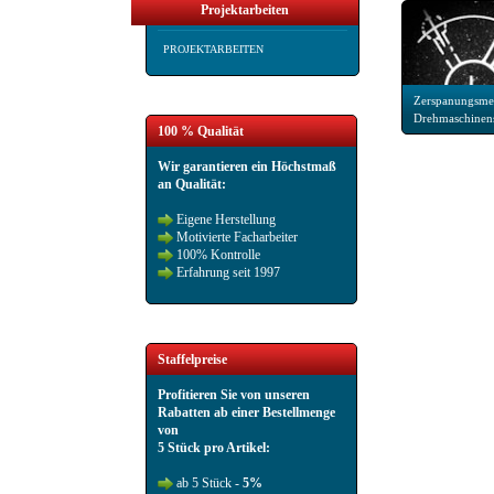
Projektarbeiten
PROJEKTARBEITEN
Zerspanungsmec
Drehmaschinen
100 % Qualität
Wir garantieren ein Höchstmaß
an Qualität:
Eigene Herstellung
Motivierte Facharbeiter
100% Kontrolle
Erfahrung seit 1997
Staffelpreise
Profitieren Sie von unseren
Rabatten ab einer Bestellmenge
von
5 Stück pro Artikel:
ab 5 Stück -
5%