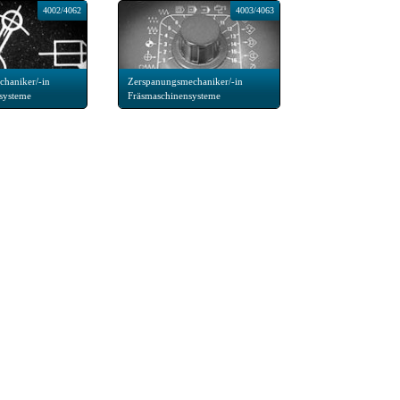
4002/4062
4003/4063
haniker/-in
Zerspanungsmechaniker/-in
systeme
Fräsmaschinensysteme