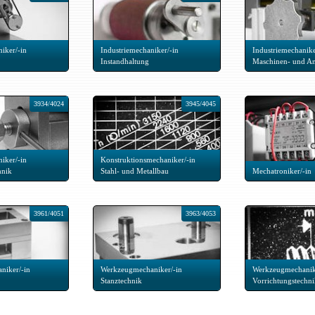
iker/-in
Industriemechaniker/-in
Industriemechanike
Instandhaltung
Maschinen- und A
3934/4024
3945/4045
iker/-in
Konstruktionsmechaniker/-in
hnik
Stahl- und Metallbau
Mechatroniker/-in
3961/4051
3963/4053
niker/-in
Werkzeugmechaniker/-in
Werkzeugmechanik
Stanztechnik
Vorrichtungstechn