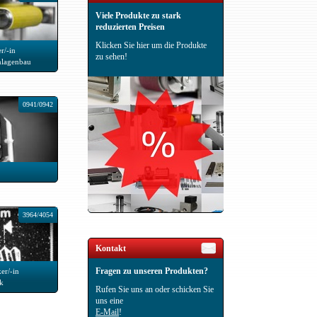
Viele Produkte zu stark
reduzierten Preisen
Klicken Sie hier um die Produkte
r/-in
zu sehen!
nlagenbau
0941/0942
3964/4054
Kontakt
Fragen zu unseren Produkten?
er/-in
ik
Rufen Sie uns an oder schicken Sie
uns eine
E-Mail
!