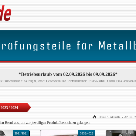
*Betriebsurlaub vom 02.09.2026 bis 09.09.2026*
neue Firmenanschrift Kaliring 9, 79423 Heitersheim und Telefonnummer: 07634/508180. Unsere Emailadressen b
 2023 / 2024
Home
Aktuelle
AP Teil 2
den Beruf aus, um zur jeweiligen Produktübersicht zu gelangen.
3931/4021
3932/4022