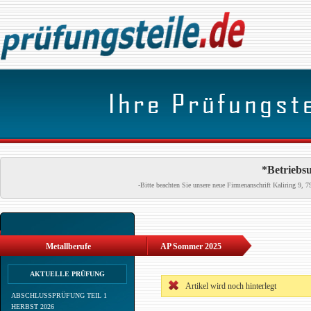
*Betriebsu
-Bitte beachten Sie unsere neue Firmenanschrift Kaliring 9
Metallberufe
AP Sommer 2025
AKTUELLE PRÜFUNG
Artikel wird noch hinterlegt
ABSCHLUSSPRÜFUNG TEIL 1
HERBST 2026