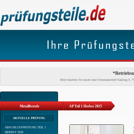
*Betriebsu
-Bitte beachten Sie unsere neue Firmenanschrift Kaliring 9
Metallberufe
AP Teil 1 Herbst 2025
AKTUELLE PRÜFUNG
ABSCHLUSSPRÜFUNG TEIL 1
HERBST 2026