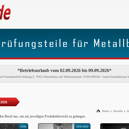
*Betriebsurlaub vom 02.09.2026 bis 09.09.2026*
neue Firmenanschrift Kaliring 9, 79423 Heitersheim und Telefonnummer: 07634/508180. Unsere Emailadressen b
 2026
Home
Aktuelle
AP
den Beruf aus, um zur jeweiligen Produktübersicht zu gelangen.
0596
3930/4020