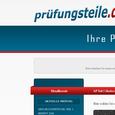
-Bitte beachten Sie unsere 
Metallberufe
AP Teil 1 Herbst
AKTUELLE PRÜFUNG
Bitte wählen Sie 
ABSCHLUSSPRÜFUNG TEIL 1
HERBST 2026