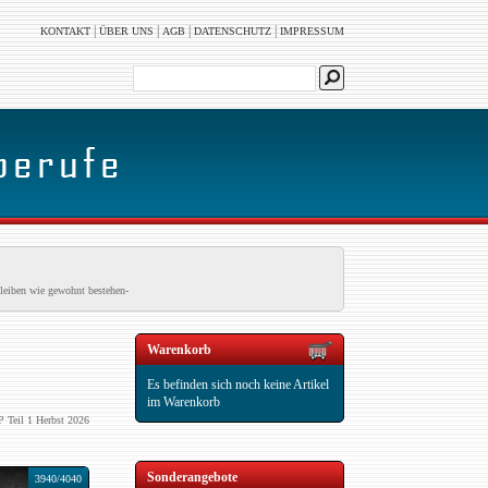
|
|
|
|
KONTAKT
ÜBER UNS
AGB
DATENSCHUTZ
IMPRESSUM
leiben wie gewohnt bestehen-
Warenkorb
Es befinden sich noch keine Artikel
im Warenkorb
 Teil 1 Herbst 2026
Sonderangebote
3940/4040