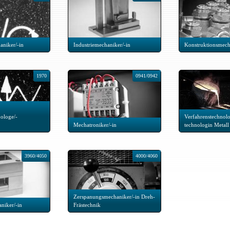
aniker/-in
Industriemechaniker/-in
Konstruktionsmech
1970
0941/0942
ologe/-
Verfahrenstechnolo
Mechatroniker/-in
technologin Metall
3960/4050
4000/4060
Zerspanungsmechaniker/-in Dreh-
niker/-in
Frästechnik