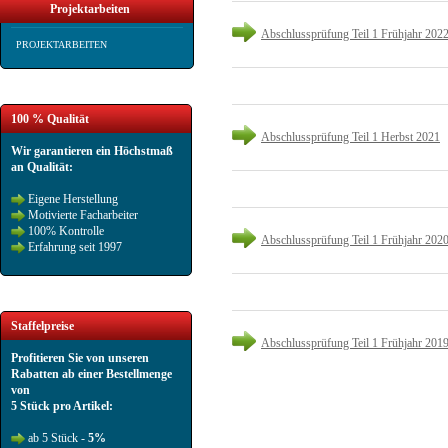
Projektarbeiten
Abschlussprüfung Teil 1 Frühjahr 202
PROJEKTARBEITEN
100 % Qualität
Abschlussprüfung Teil 1 Herbst 2021
Wir garantieren ein Höchstmaß
an Qualität:
Eigene Herstellung
Motivierte Facharbeiter
100% Kontrolle
Abschlussprüfung Teil 1 Frühjahr 202
Erfahrung seit 1997
Staffelpreise
Abschlussprüfung Teil 1 Frühjahr 201
Profitieren Sie von unseren
Rabatten ab einer Bestellmenge
von
5 Stück pro Artikel:
ab 5 Stück -
5%