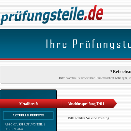
*Betriebsu
-Bitte beachten Sie unsere neue Firmenanschrift Kaliring 9
Metallberufe
Abschlussprüfung Teil 1
AKTUELLE PRÜFUNG
Bitte wählen Sie eine Prüfung
ABSCHLUSSPRÜFUNG TEIL 1
HERBST 2026