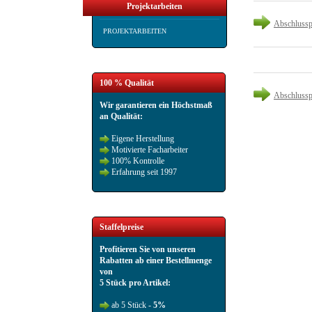
Projektarbeiten
Abschlussp
PROJEKTARBEITEN
100 % Qualität
Abschlussp
Wir garantieren ein Höchstmaß
an Qualität:
Eigene Herstellung
Motivierte Facharbeiter
100% Kontrolle
Erfahrung seit 1997
Staffelpreise
Profitieren Sie von unseren
Rabatten ab einer Bestellmenge
von
5 Stück pro Artikel:
ab 5 Stück -
5%