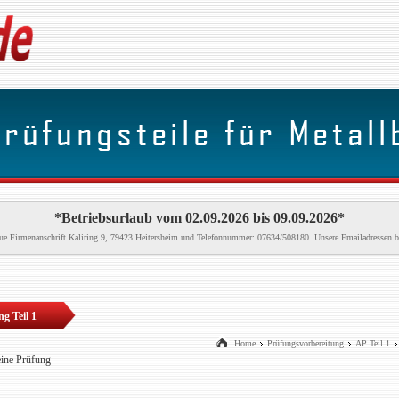
*Betriebsurlaub vom 02.09.2026 bis 09.09.2026*
neue Firmenanschrift Kaliring 9, 79423 Heitersheim und Telefonnummer: 07634/508180. Unsere Emailadressen b
g Teil 1
Home
Prüfungsvorbereitung
AP Teil 1
eine Prüfung