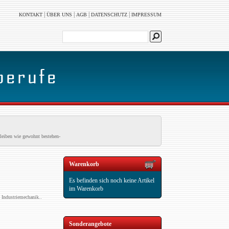
|
|
|
|
KONTAKT
ÜBER UNS
AGB
DATENSCHUTZ
IMPRESSUM
leiben wie gewohnt bestehen-
Warenkorb
Es befinden sich noch keine Artikel
im Warenkorb
Industriemechanik..
Sonderangebote