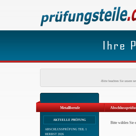
-Bitte beachten Sie unsere 
Metallberufe
Abschlussprüfun
AKTUELLE PRÜFUNG
Bitte wählen Sie 
ABSCHLUSSPRÜFUNG TEIL 1
HERBST 2026