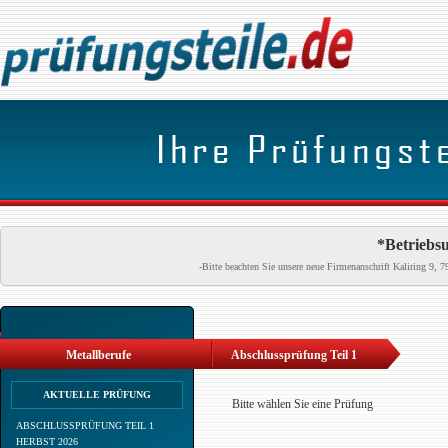
*Betriebsu
-Bitte beachten Sie unsere neue Firmenanschrift Kaliring 9
Metallberufe
Abschlussprüfung Teil 1
AKTUELLE PRÜFUNG
Bitte wählen Sie eine Prüfung
ABSCHLUSSPRÜFUNG TEIL 1
HERBST 2026