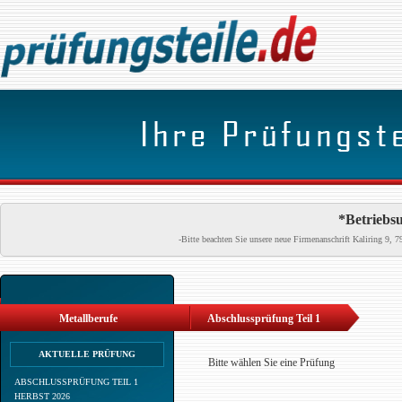
*Betriebsu
-Bitte beachten Sie unsere neue Firmenanschrift Kaliring 9
Metallberufe
Abschlussprüfung Teil 1
AKTUELLE PRÜFUNG
Bitte wählen Sie eine Prüfung
ABSCHLUSSPRÜFUNG TEIL 1
HERBST 2026