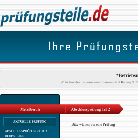
*Betriebsu
-Bitte beachten Sie unsere neue Firmenanschrift Kaliring 9
Metallberufe
Abschlussprüfung Teil 2
AKTUELLE PRÜFUNG
Bitte wählen Sie eine Prüfung
ABSCHLUSSPRÜFUNG TEIL 1
HERBST 2026