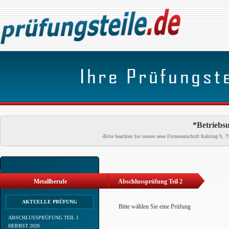
*Betriebsu
-Bitte beachten Sie unsere neue Firmenanschrift Kaliring 9
Metallberufe
Abschlussprüfung Teil 2
AKTUELLE PRÜFUNG
Bitte wählen Sie eine Prüfung
ABSCHLUSSPRÜFUNG TEIL 1
HERBST 2026