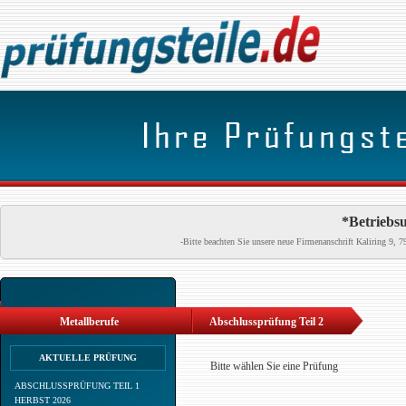
*Betriebsu
-Bitte beachten Sie unsere neue Firmenanschrift Kaliring 9
Metallberufe
Abschlussprüfung Teil 2
AKTUELLE PRÜFUNG
Bitte wählen Sie eine Prüfung
ABSCHLUSSPRÜFUNG TEIL 1
HERBST 2026