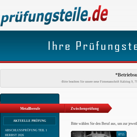
*Betriebsu
-Bitte beachten Sie unsere neue Firmenanschrift Kaliring 9
Metallberufe
Zwischenprüfung
AKTUELLE PRÜFUNG
Bitte wählen Sie den Beruf aus, um zur jewei
ABSCHLUSSPRÜFUNG TEIL 1
0715
HERBST 2026