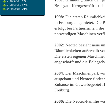
1997:
Gründung durch den jet
ab 10 Stück -
7%
Breisgau. Kerngeschäft ist d
ab 20 Stück -
12%
ab 30 Stück -
20%
1998:
Die ersten Räumlichke
in Freiburg angemietet. Die 
erfolgt bei Partnerfirmen, die
notwendigen Maschinen verfü
2002:
Neotec bezieht neue un
Räumlichkeiten außerhalb vo
Die ersten eigenen Maschine
angeschafft und die Belegsch
2004:
Der Maschinenpark wir
ausgebaut und Neotec findet 
Zuhause im Gewerbegebiet H
Freiburg.
2006:
Die Neotec-Familie wä