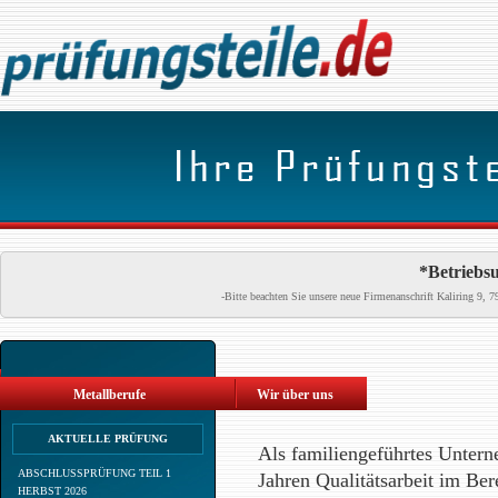
*Betriebsu
-Bitte beachten Sie unsere neue Firmenanschrift Kaliring 9
Metallberufe
Wir über uns
AKTUELLE PRÜFUNG
Als familiengeführtes Untern
ABSCHLUSSPRÜFUNG TEIL 1
Jahren Qualitätsarbeit im Be
HERBST 2026