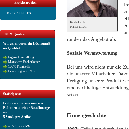
Projektarbeiten
fr
zu
PROJEKTARBEITEN
ef
Geschäftsführer
ge
Marcus Miska
um
100 % Qualität
runden das Angebot ab.
Wir garantieren ein Höchstmaß
an Qualität:
Soziale Verantwortung
Eigene Herstellung
Motivierte Facharbeiter
Bei uns wird nicht nur die Z
100% Kontrolle
Erfahrung seit 1997
die unserer Mitarbeiter. Davo
Fertigung unserer Produkte e
eine nachhaltige Entwicklung
setzen.
Staffelpreise
Profitieren Sie von unseren
Rabatten ab einer Bestellmenge
von
Firmengeschichte
5 Stück pro Artikel:
ab 5 Stück -
5%